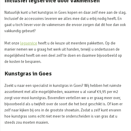
Inclusief legservice door vakmensen
Natuurlijk kunt u het kunstgras in Goes kopen en daar zelf mee aan de slag.
Inclusief de accessoires leveren we alles mee dat u erbij nodig heeft. En
gaat u toch liever voor de vakmensen die ervoor zorgen dat dit hoe dan ook
vakkundig gebeurt?
Met onze
legservice
heeft u de keuze uit meerdere pakketten. Op die
manier nemen we u graag het werk uit handen, terwijl u ondertussen de
mogelijkheid heeft om een deel zelf te doen en daarmee bijvoorbeeld op
de kosten te besparen.
Kunstgras in Goes
Zoekt u naar een specialist in kunstgras in Goes? Wij hebben het ruimste
assortiment met alle mogelijkheden, waarmee u al vanaf €9,95 per m2
zorgt voor mooi kunstgras. Bovendien vertellen we u er graag meer over,
bijvoorbeeld als u twijfelt over de soort die het best geschikt is. Of kom er
zelf naar kijken bij ons in de grootste showtuin. Zodat u zelf kunt ervaren
hoe kunstgras soms echt niet meer te onderscheiden is van gras dat u
steeds zou moeten maaien.