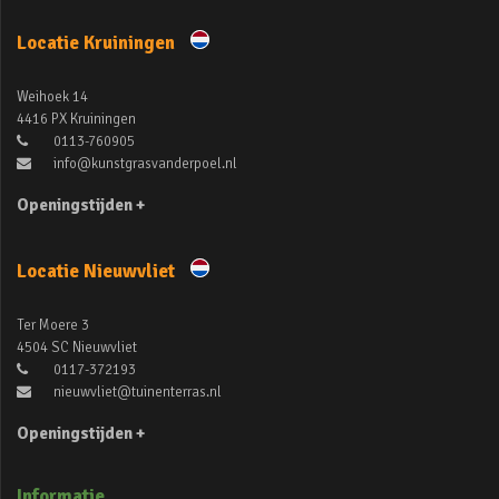
Locatie Kruiningen
Weihoek 14
4416 PX Kruiningen
0113-760905
info@kunstgrasvanderpoel.nl
Openingstijden +
Locatie Nieuwvliet
Ter Moere 3
4504 SC Nieuwvliet
0117-372193
nieuwvliet@tuinenterras.nl
Openingstijden +
Informatie