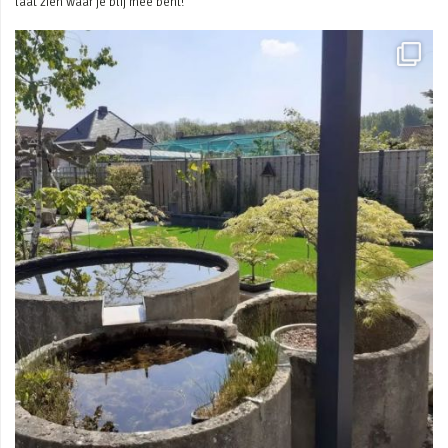
laat zien waar je blij mee bent!
Mei 3