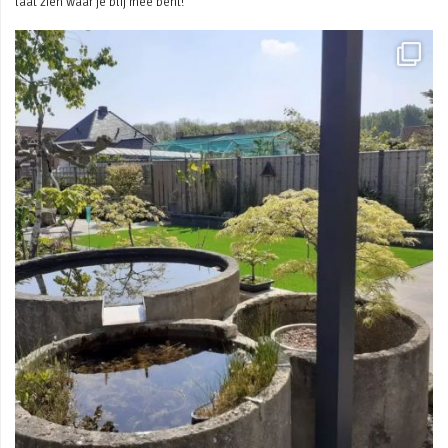
laat zien waar je blij mee bent!
Mei 3