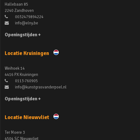
Hallebaan 85
2240 Zandhoven
0032479894224
info@elny.be
Openingstijden +
Locatie Kruiningen
Weihoek 14
4416 PX Kruiningen
0113-760905
info@kunstgrasvanderpoel.nl
Openingstijden +
Locatie Nieuwvliet
Ter Moere 3
4504 SC Nieuwvliet