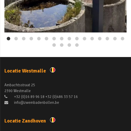
Mei 3
Locatie Westmalle
Ambachtsstraat 25
2390 Westmalle
+32 (0)16 89 96 18 +32 (0)486 33 57 16
info@zwembadenbollen.be
Locatie Zandhoven