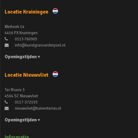
Locatie Kruiningen
Weihoek 14
4416 PX Kruiningen
0113-760905
info@kunstgrasvanderpoel.nl
Openingstijden +
Locatie Nieuwvliet
Ter Moere 3
4504 SC Nieuwvliet
0117-372193
nieuwvliet@tuinenterras.nl
Openingstijden +
Informatie