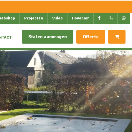
webshop
Projecten
Video
Hovenier
Stalen aanvragen
Offerte
NTACT