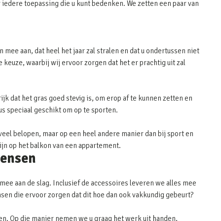
 iedere toepassing die u kunt bedenken. We zetten een paar van
 mee aan, dat heel het jaar zal stralen en dat u ondertussen niet
keuze, waarbij wij ervoor zorgen dat het er prachtig uit zal
ijk dat het gras goed stevig is, om erop af te kunnen zetten en
dus speciaal geschikt om op te sporten.
eel belopen, maar op een heel andere manier dan bij sport en
zijn op het balkon van een appartement.
mensen
f mee aan de slag. Inclusief de accessoires leveren we alles mee
ensen die ervoor zorgen dat dit hoe dan ook vakkundig gebeurt?
en. Op die manier nemen we u graag het werk uit handen,