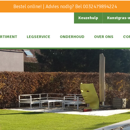
Bestel online! | Advies nodig? Bel
0032479894224
Keuzehulp
Kunstgras-
RTIMENT
LEGSERVICE
ONDERHOUD
OVER ONS
CO