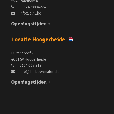
2240 Zandhoven
0032479894224
info@elny.be
Openingstijden +
Locatie Hoogerheide
Buitendreef 2
4631 SV Hoogerheide
0164 667 212
info@hshbouwmaterialen.nl
Openingstijden +