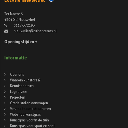
Locatie Nieuwvliet
Ter Moere 3
4504 SC Nieuwvliet
0117-372193
nieuwvliet@tuinenterras.nl
Openingstijden +
Informatie
Over ons
Waarom kunstgras?
Kenniscentrum
Legservice
Projecten
Gratis stalen aanvragen
Verzenden en retourneren
Webshop kunstgras
Kunstgras voor in de tuin
Kunstgras voor sport en spel