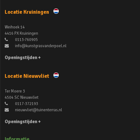
Locatie Kruiningen
Weihoek 14
4416 PX Kruiningen
0113-760905
info@kunstgrasvanderpoel.nl
Openingstijden +
Locatie Nieuwvliet
Ter Moere 3
4504 SC Nieuwvliet
0117-372193
nieuwvliet@tuinenterras.nl
Openingstijden +
Informatie