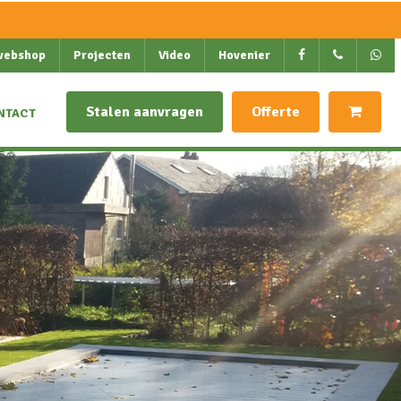
webshop
Projecten
Video
Hovenier
Stalen aanvragen
Offerte
NTACT