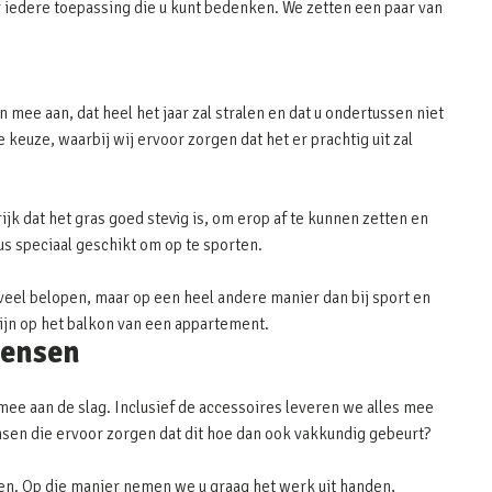
 iedere toepassing die u kunt bedenken. We zetten een paar van
 mee aan, dat heel het jaar zal stralen en dat u ondertussen niet
keuze, waarbij wij ervoor zorgen dat het er prachtig uit zal
ijk dat het gras goed stevig is, om erop af te kunnen zetten en
dus speciaal geschikt om op te sporten.
eel belopen, maar op een heel andere manier dan bij sport en
zijn op het balkon van een appartement.
mensen
 mee aan de slag. Inclusief de accessoires leveren we alles mee
ensen die ervoor zorgen dat dit hoe dan ook vakkundig gebeurt?
en. Op die manier nemen we u graag het werk uit handen,