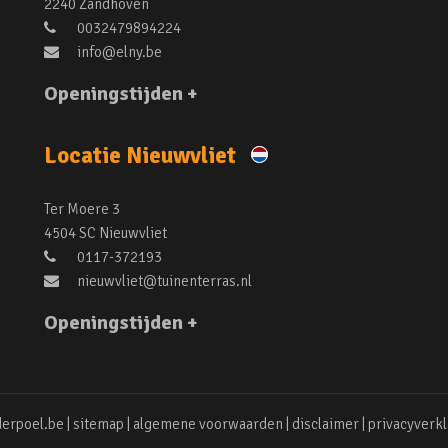
2240 Zandhoven
0032479894224
info@elny.be
Openingstijden +
Locatie Nieuwvliet
Ter Moere 3
4504 SC Nieuwvliet
0117-372193
nieuwvliet@tuinenterras.nl
Openingstijden +
erpoel.be |
sitemap
|
algemene voorwaarden
|
disclaimer
|
privacyverkl