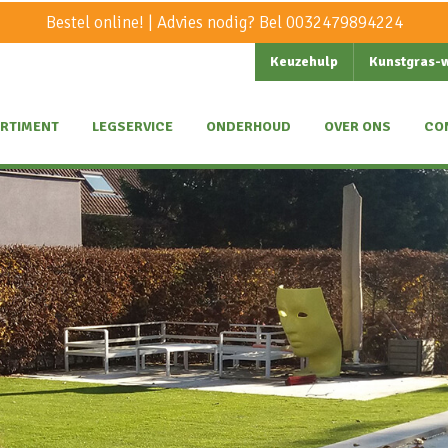
Bestel online! | Advies nodig? Bel
0032479894224
Keuzehulp
Kunstgras-
RTIMENT
LEGSERVICE
ONDERHOUD
OVER ONS
CO