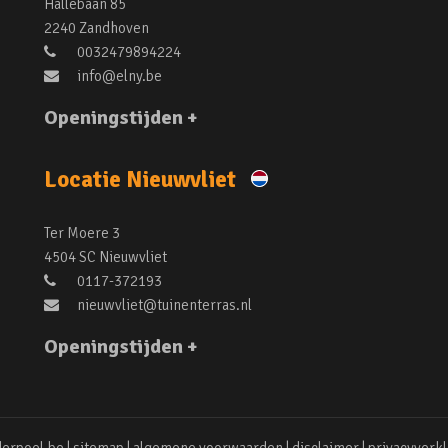
Hallebaan 85
2240 Zandhoven
0032479894224
info@elny.be
Openingstijden +
Locatie Nieuwvliet
Ter Moere 3
4504 SC Nieuwvliet
0117-372193
nieuwvliet@tuinenterras.nl
Openingstijden +