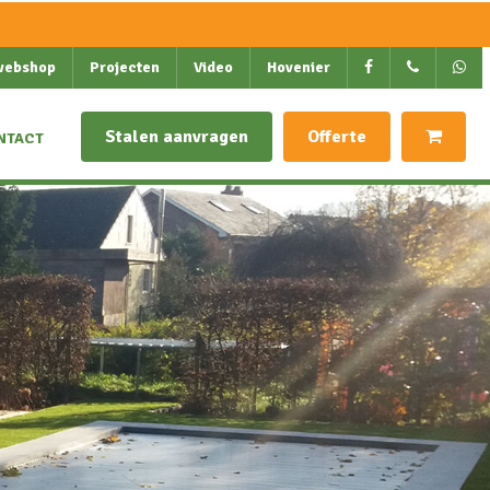
webshop
Projecten
Video
Hovenier
Stalen aanvragen
Offerte
NTACT