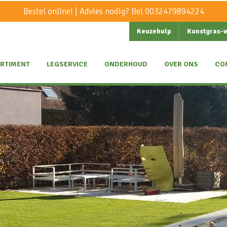
Bestel online! | Advies nodig? Bel
0032479894224
Keuzehulp
Kunstgras-
RTIMENT
LEGSERVICE
ONDERHOUD
OVER ONS
CO