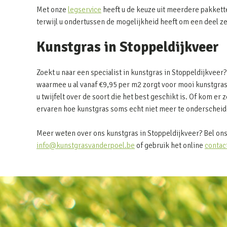
Met onze
legservice
heeft u de keuze uit meerdere pakkett
terwijl u ondertussen de mogelijkheid heeft om een deel z
Kunstgras in Stoppeldijkveer
Zoekt u naar een specialist in kunstgras in Stoppeldijkvee
waarmee u al vanaf €9,95 per m2 zorgt voor mooi kunstgras
u twijfelt over de soort die het best geschikt is. Of kom er z
ervaren hoe kunstgras soms echt niet meer te onderscheide
Meer weten over ons kunstgras in Stoppeldijkveer? Bel ons
info@kunstgrasvanderpoel.be
of gebruik het online
contac