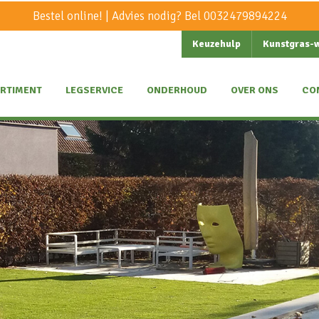
Bestel online! | Advies nodig? Bel
0032479894224
Keuzehulp
Kunstgras-
RTIMENT
LEGSERVICE
ONDERHOUD
OVER ONS
CO