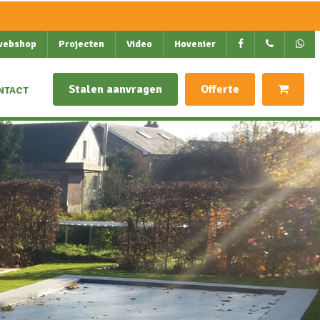
webshop
Projecten
Video
Hovenier
Stalen aanvragen
Offerte
NTACT