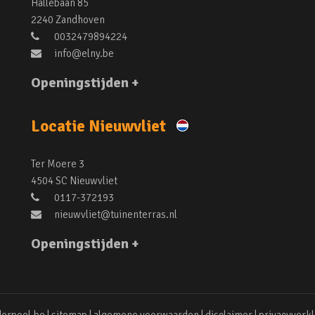
Hallebaan 85
2240 Zandhoven
0032479894224
info@elny.be
Openingstijden +
Locatie Nieuwvliet
Ter Moere 3
4504 SC Nieuwvliet
0117-372193
nieuwvliet@tuinenterras.nl
Openingstijden +