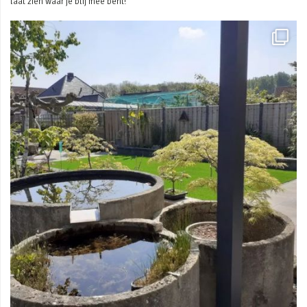
laat zien waar je blij mee bent!
Mei 3