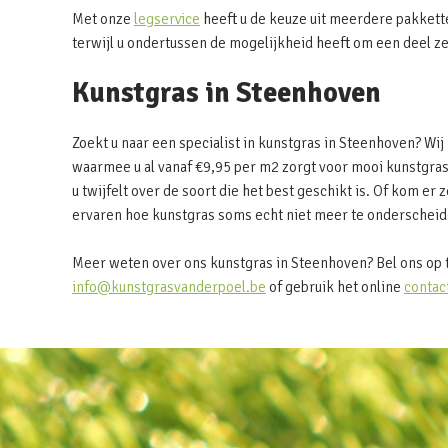
Met onze
legservice
heeft u de keuze uit meerdere pakkett
terwijl u ondertussen de mogelijkheid heeft om een deel z
Kunstgras in Steenhoven
Zoekt u naar een specialist in kunstgras in Steenhoven? Wi
waarmee u al vanaf €9,95 per m2 zorgt voor mooi kunstgras
u twijfelt over de soort die het best geschikt is. Of kom er z
ervaren hoe kunstgras soms echt niet meer te onderscheide
Meer weten over ons kunstgras in Steenhoven? Bel ons op 
info@kunstgrasvanderpoel.be
of gebruik het online
contac