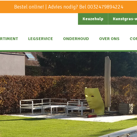
Bestel online! | Advies nodig? Bel
0032479894224
Keuzehulp
Kunstgras-
RTIMENT
LEGSERVICE
ONDERHOUD
OVER ONS
CO