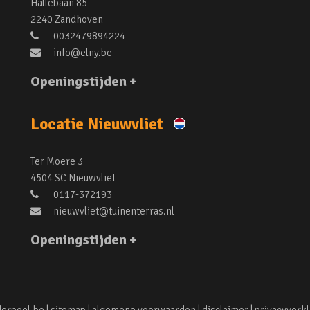
Hallebaan 85
2240 Zandhoven
0032479894224
info@elny.be
Openingstijden +
Locatie Nieuwvliet
Ter Moere 3
4504 SC Nieuwvliet
0117-372193
nieuwvliet@tuinenterras.nl
Openingstijden +