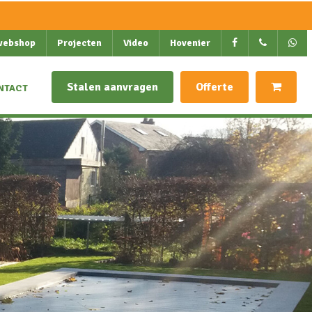
webshop
Projecten
Video
Hovenier
Stalen aanvragen
Offerte
NTACT