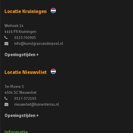
Locatie Kruiningen
Weihoek 14
4416 PX Kruiningen
0113-760905
info@kunstgrasvanderpoel.nl
Openingstijden +
Locatie Nieuwvliet
Ter Moere 3
4504 SC Nieuwvliet
0117-372193
nieuwvliet@tuinenterras.nl
Openingstijden +
Informatie