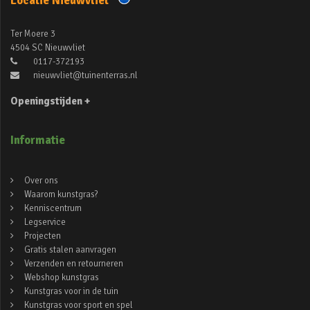
Locatie Nieuwvliet
Ter Moere 3
4504 SC Nieuwvliet
0117-372193
nieuwvliet@tuinenterras.nl
Openingstijden +
Informatie
Over ons
Waarom kunstgras?
Kenniscentrum
Legservice
Projecten
Gratis stalen aanvragen
Verzenden en retourneren
Webshop kunstgras
Kunstgras voor in de tuin
Kunstgras voor sport en spel