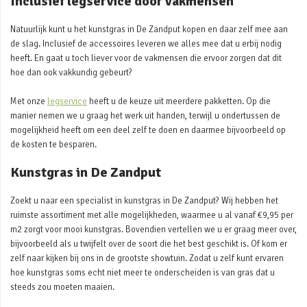
Inclusief legservice door vakmensen
Natuurlijk kunt u het kunstgras in De Zandput kopen en daar zelf mee aan
de slag. Inclusief de accessoires leveren we alles mee dat u erbij nodig
heeft. En gaat u toch liever voor de vakmensen die ervoor zorgen dat dit
hoe dan ook vakkundig gebeurt?
Met onze
legservice
heeft u de keuze uit meerdere pakketten. Op die
manier nemen we u graag het werk uit handen, terwijl u ondertussen de
mogelijkheid heeft om een deel zelf te doen en daarmee bijvoorbeeld op
de kosten te besparen.
Kunstgras in De Zandput
Zoekt u naar een specialist in kunstgras in De Zandput? Wij hebben het
ruimste assortiment met alle mogelijkheden, waarmee u al vanaf €9,95 per
m2 zorgt voor mooi kunstgras. Bovendien vertellen we u er graag meer over,
bijvoorbeeld als u twijfelt over de soort die het best geschikt is. Of kom er
zelf naar kijken bij ons in de grootste showtuin. Zodat u zelf kunt ervaren
hoe kunstgras soms echt niet meer te onderscheiden is van gras dat u
steeds zou moeten maaien.