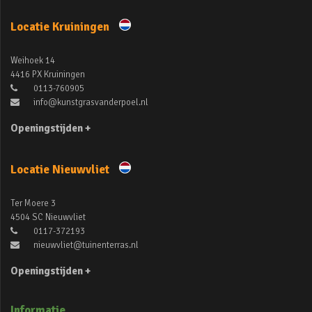
Locatie Kruiningen
Weihoek 14
4416 PX Kruiningen
0113-760905
info@kunstgrasvanderpoel.nl
Openingstijden +
Locatie Nieuwvliet
Ter Moere 3
4504 SC Nieuwvliet
0117-372193
nieuwvliet@tuinenterras.nl
Openingstijden +
Informatie