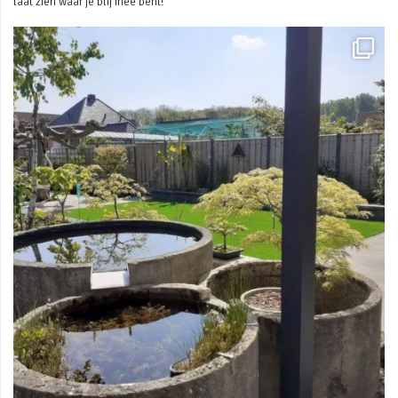
laat zien waar je blij mee bent!
Mei 3