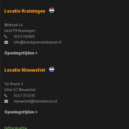
Locatie Kruiningen
Weihoek 14
4416 PX Kruiningen
0113-760905
info@kunstgrasvanderpoel.nl
Openingstijden +
Locatie Nieuwvliet
Ter Moere 3
4504 SC Nieuwvliet
0117-372193
nieuwvliet@tuinenterras.nl
Openingstijden +
Informatie