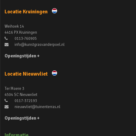
Locatie Kruiningen
Weihoek 14
4416 PX Kruiningen
0113-760905
info@kunstgrasvanderpoel.nl
Openingstijden +
Locatie Nieuwvliet
Ter Moere 3
4504 SC Nieuwvliet
0117-372193
nieuwvliet@tuinenterras.nl
Openingstijden +
Informatie