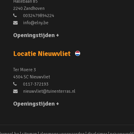
Hallebaan 85
2240 Zandhoven
0032479894224
info@elny.be
Openingstijden +
Locatie Nieuwvliet
Ter Moere 3
4504 SC Nieuwvliet
0117-372193
nieuwvliet@tuinenterras.nl
Openingstijden +