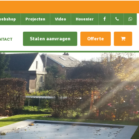
webshop
Projecten
Video
Hovenier
Stalen aanvragen
Offerte
NTACT