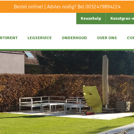
Bestel online! | Advies nodig? Bel
0032479894224
Keuzehulp
Kunstgras-
RTIMENT
LEGSERVICE
ONDERHOUD
OVER ONS
CO