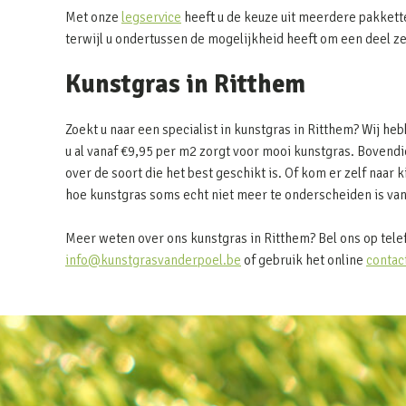
Met onze
legservice
heeft u de keuze uit meerdere pakkett
terwijl u ondertussen de mogelijkheid heeft om een deel z
Kunstgras in Ritthem
Zoekt u naar een specialist in kunstgras in Ritthem? Wij 
u al vanaf €9,95 per m2 zorgt voor mooi kunstgras. Bovendie
over de soort die het best geschikt is. Of kom er zelf naar k
hoe kunstgras soms echt niet meer te onderscheiden is van
Meer weten over ons kunstgras in Ritthem? Bel ons op tel
info@kunstgrasvanderpoel.be
of gebruik het online
contac