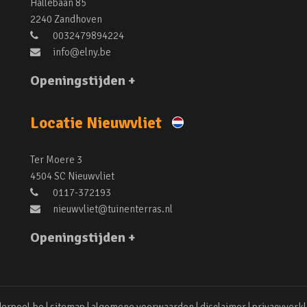
Hallebaan 85
2240 Zandhoven
0032479894224
info@elny.be
Openingstijden +
Locatie Nieuwvliet
Ter Moere 3
4504 SC Nieuwvliet
0117-372193
nieuwvliet@tuinenterras.nl
Openingstijden +