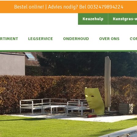
Bestel online! | Advies nodig? Bel
0032479894224
Keuzehulp
Kunstgras-
RTIMENT
LEGSERVICE
ONDERHOUD
OVER ONS
CO