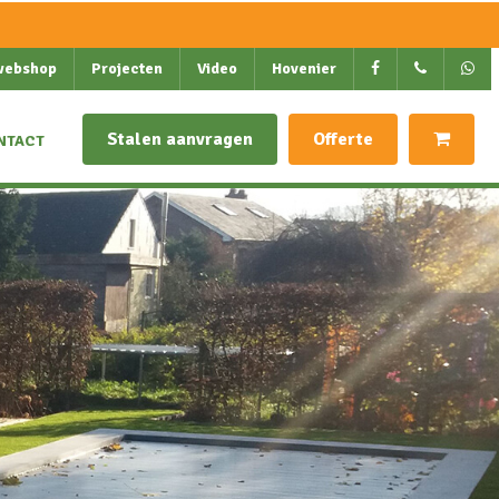
webshop
Projecten
Video
Hovenier
Stalen aanvragen
Offerte
NTACT