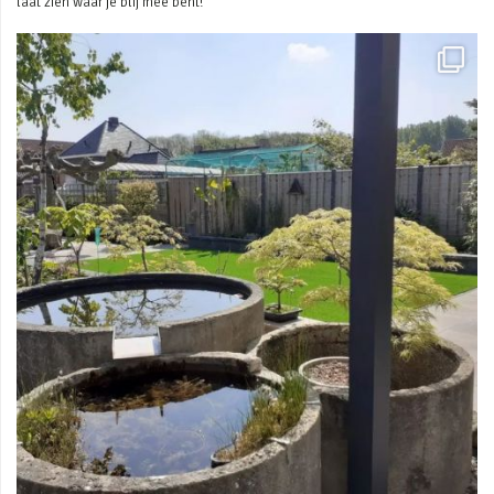
laat zien waar je blij mee bent!
Mei 3