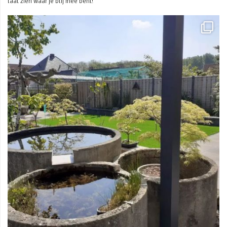
laat zien waar je blij mee bent!
Mei 3