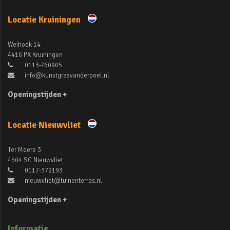
Locatie Kruiningen
Weihoek 14
4416 PX Kruiningen
0113-760905
info@kunstgrasvanderpoel.nl
Openingstijden +
Locatie Nieuwvliet
Ter Moere 3
4504 SC Nieuwvliet
0117-372193
nieuwvliet@tuinenterras.nl
Openingstijden +
Informatie