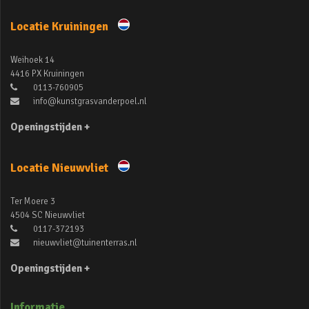
Locatie Kruiningen
Weihoek 14
4416 PX Kruiningen
0113-760905
info@kunstgrasvanderpoel.nl
Openingstijden +
Locatie Nieuwvliet
Ter Moere 3
4504 SC Nieuwvliet
0117-372193
nieuwvliet@tuinenterras.nl
Openingstijden +
Informatie