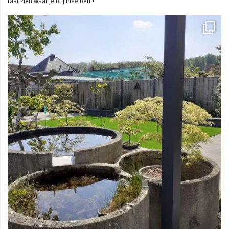
laat zien waar je blij mee bent!
Mei 3