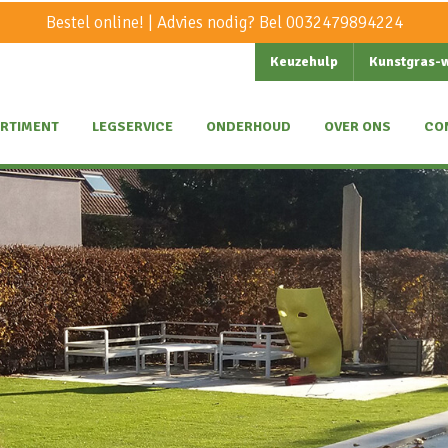
Bestel online! | Advies nodig? Bel
0032479894224
Keuzehulp
Kunstgras-
RTIMENT
LEGSERVICE
ONDERHOUD
OVER ONS
CO