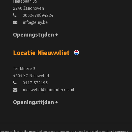
Hallebaan 85
2240 Zandhoven
0032479894224
info@elny.be
Openingstijden +
Locatie Nieuwvliet
Ter Moere 3
4504 SC Nieuwvliet
0117-372193
nieuwvliet@tuinenterras.nl
Openingstijden +