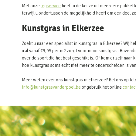
Met onze
legservice
heeft u de keuze uit meerdere pakkett
terwijl u ondertussen de mogelijkheid heeft om een deel z
Kunstgras in Elkerzee
Zoekt u naar een specialist in kunstgras in Elkerzee? Wij
u al vanaf €9,95 per m2 zorgt voor mooi kunstgras. Bovendie
over de soort die het best geschikt is. Of kom er zelf naar k
hoe kunstgras soms echt niet meer te onderscheiden is van
Meer weten over ons kunstgras in Elkerzee? Bel ons op te
info@kunstgrasvanderpoel.be
of gebruik het online
contac