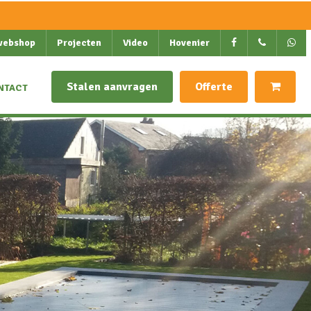
webshop
Projecten
Video
Hovenier
Stalen aanvragen
Offerte
NTACT