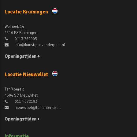
Locatie Kruiningen
Weihoek 14
4416 PX Kruiningen
0113-760905
info@kunstgrasvanderpoel.nl
Openingstijden +
Locatie Nieuwvliet
Ter Moere 3
4504 SC Nieuwvliet
0117-372193
nieuwvliet@tuinenterras.nl
Openingstijden +
Informatie