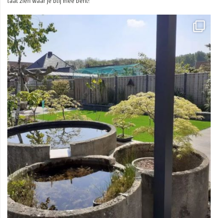
laat zien waar je blij mee bent!
Mei 3