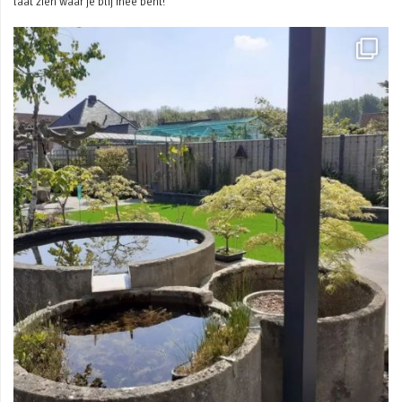
laat zien waar je blij mee bent!
Mei 3