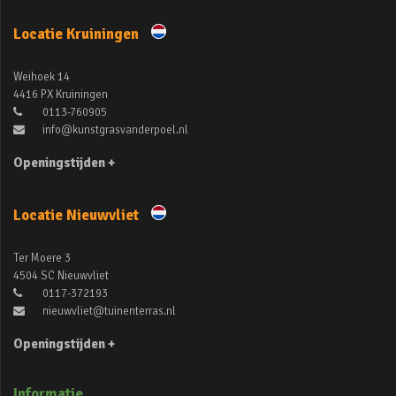
Locatie Kruiningen
Weihoek 14
4416 PX Kruiningen
0113-760905
info@kunstgrasvanderpoel.nl
Openingstijden +
Locatie Nieuwvliet
Ter Moere 3
4504 SC Nieuwvliet
0117-372193
nieuwvliet@tuinenterras.nl
Openingstijden +
Informatie