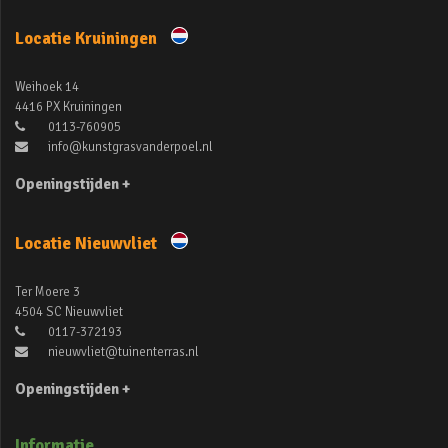
Locatie Kruiningen
Weihoek 14
4416 PX Kruiningen
0113-760905
info@kunstgrasvanderpoel.nl
Openingstijden +
Locatie Nieuwvliet
Ter Moere 3
4504 SC Nieuwvliet
0117-372193
nieuwvliet@tuinenterras.nl
Openingstijden +
Informatie