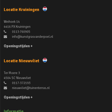
Locatie Kruiningen
Weihoek 14
4416 PX Kruiningen
0113-760905
info@kunstgrasvanderpoel.nl
Openingstijden +
Locatie Nieuwvliet
Ter Moere 3
4504 SC Nieuwvliet
0117-372193
nieuwvliet@tuinenterras.nl
Openingstijden +
Informatie