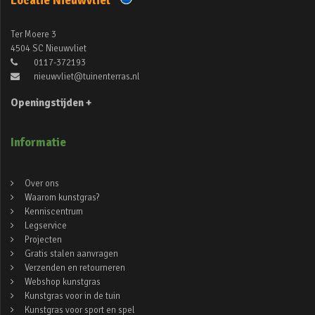
Locatie Nieuwvliet
Ter Moere 3
4504 SC Nieuwvliet
0117-372193
nieuwvliet@tuinenterras.nl
Openingstijden +
Informatie
Over ons
Waarom kunstgras?
Kenniscentrum
Legservice
Projecten
Gratis stalen aanvragen
Verzenden en retourneren
Webshop kunstgras
Kunstgras voor in de tuin
Kunstgras voor sport en spel