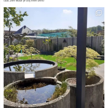
laat zien waar je blij mee bent!
Mei 3