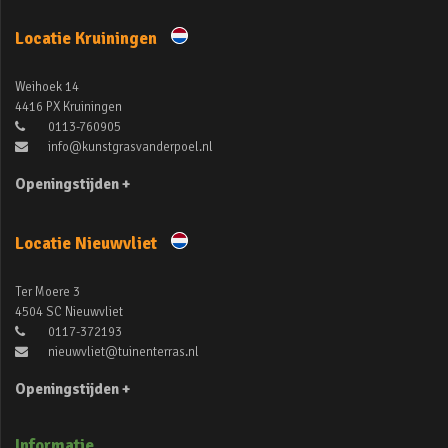
Locatie Kruiningen
Weihoek 14
4416 PX Kruiningen
0113-760905
info@kunstgrasvanderpoel.nl
Openingstijden +
Locatie Nieuwvliet
Ter Moere 3
4504 SC Nieuwvliet
0117-372193
nieuwvliet@tuinenterras.nl
Openingstijden +
Informatie