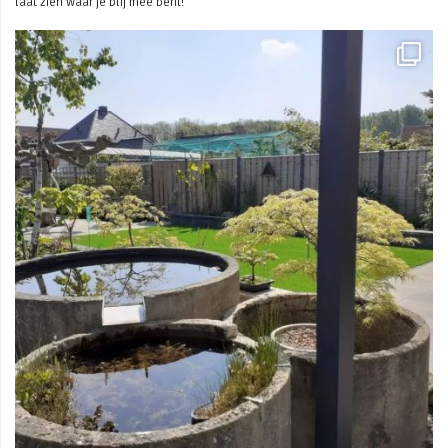
laat zien waar je blij mee bent!
Mei 3