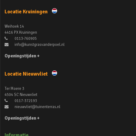
Locatie Kruiningen
Weihoek 14
4416 PX Kruiningen
0113-760905
info@kunstgrasvanderpoel.nl
Openingstijden +
Locatie Nieuwvliet
Ter Moere 3
4504 SC Nieuwvliet
0117-372193
nieuwvliet@tuinenterras.nl
Openingstijden +
Informatie