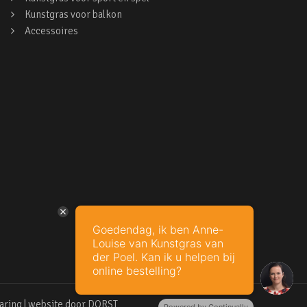
Kunstgras voor balkon
Accessoires
Goedendag, ik ben Anne-
Louise van Kunstgras van
der Poel. Kan ik u helpen bij
online bestelling?
aring
| website door
DORST