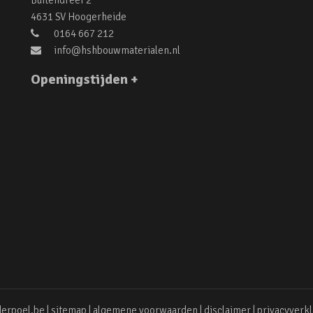
Buitendreef 2
4631 SV Hoogerheide
0164 667 212
info@hshbouwmaterialen.nl
Openingstijden +
erpoel.be |
sitemap
|
algemene voorwaarden
|
disclaimer
|
privacyverkl