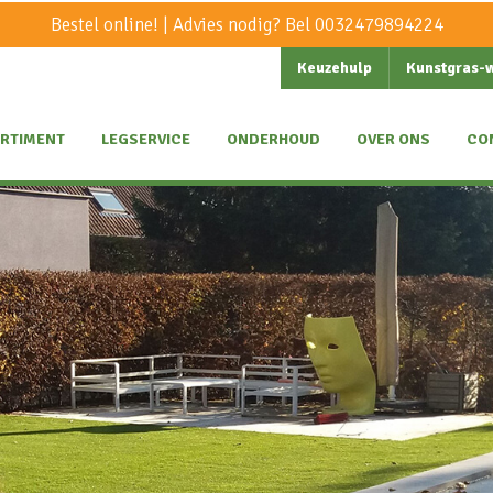
Bestel online! | Advies nodig? Bel
0032479894224
Keuzehulp
Kunstgras-
RTIMENT
LEGSERVICE
ONDERHOUD
OVER ONS
CO