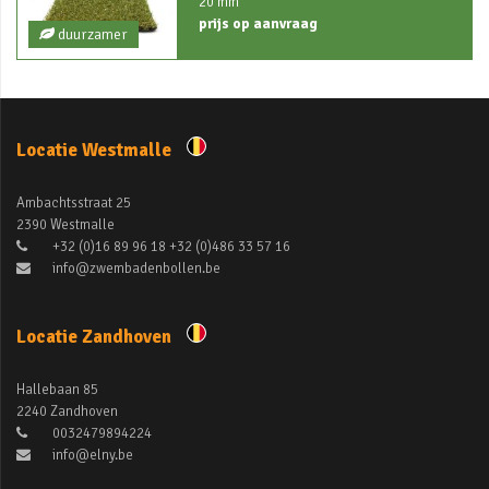
20 mm
prijs op aanvraag
duurzamer
Locatie Westmalle
Ambachtsstraat 25
2390 Westmalle
+32 (0)16 89 96 18 +32 (0)486 33 57 16
info@zwembadenbollen.be
Locatie Zandhoven
Hallebaan 85
2240 Zandhoven
0032479894224
info@elny.be