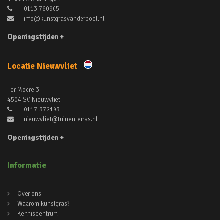
0113-760905
info@kunstgrasvanderpoel.nl
Openingstijden +
Locatie Nieuwvliet
Ter Moere 3
4504 SC Nieuwvliet
0117-372193
nieuwvliet@tuinenterras.nl
Openingstijden +
Informatie
Over ons
Waarom kunstgras?
Kenniscentrum