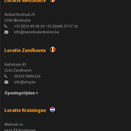
Locatie Westmalle
Ambachtsstraat 25
2390 Westmalle
+32 (0)16 89 96 18 +32 (0)486 33 57 16
info@zwembadenbollen.be
Locatie Zandhoven
Hallebaan 85
2240 Zandhoven
0032479894224
info@elny.be
Openingstijden +
Locatie Kruiningen
Weihoek 14
4416 PX Kruiningen