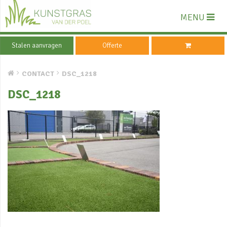
MENU
Stalen aanvragen
Offerte
CONTACT
DSC_1218
DSC_1218