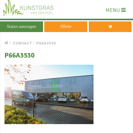
MENU
Stalen aanvragen
Offerte
CONTACT
P66A3530
P66A3530