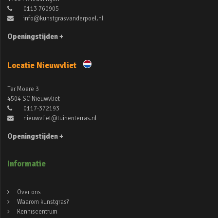
0113-760905
info@kunstgrasvanderpoel.nl
Openingstijden +
Locatie Nieuwvliet
Ter Moere 3
4504 SC Nieuwvliet
0117-372193
nieuwvliet@tuinenterras.nl
Openingstijden +
Informatie
Over ons
Waarom kunstgras?
Kenniscentrum