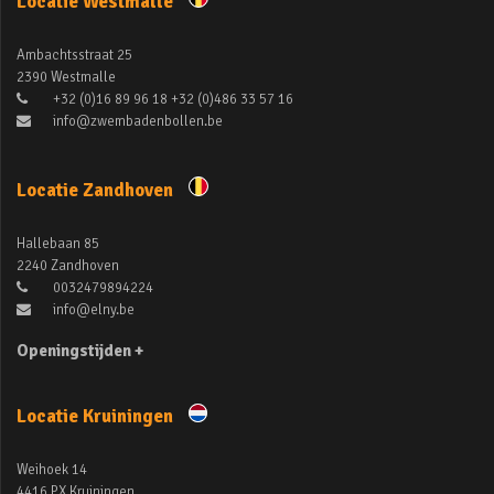
Locatie Westmalle
Ambachtsstraat 25
2390 Westmalle
+32 (0)16 89 96 18 +32 (0)486 33 57 16
info@zwembadenbollen.be
Locatie Zandhoven
Hallebaan 85
2240 Zandhoven
0032479894224
info@elny.be
Openingstijden +
Locatie Kruiningen
Weihoek 14
4416 PX Kruiningen