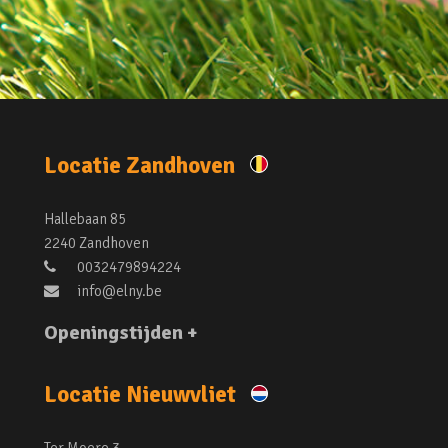
Locatie Zandhoven
Hallebaan 85
2240 Zandhoven
0032479894224
info@elny.be
Openingstijden +
Locatie Nieuwvliet