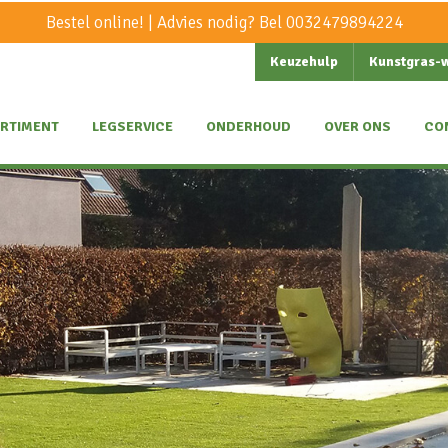
Bestel online! | Advies nodig? Bel
0032479894224
Keuzehulp
Kunstgras-
RTIMENT
LEGSERVICE
ONDERHOUD
OVER ONS
CO