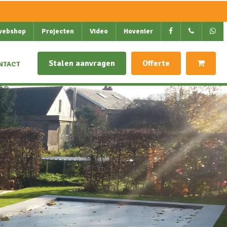
webshop
Projecten
Video
Hovenier
Stalen aanvragen
Offerte
NTACT