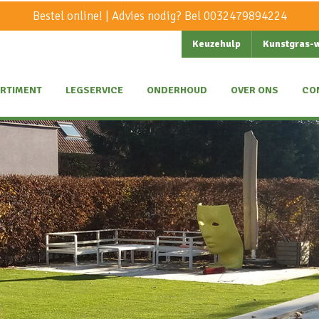
Bestel online! | Advies nodig? Bel
0032479894224
Keuzehulp
Kunstgras-
RTIMENT
LEGSERVICE
ONDERHOUD
OVER ONS
CO