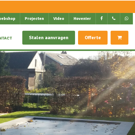
webshop
Projecten
Video
Hovenier
Stalen aanvragen
Offerte
NTACT