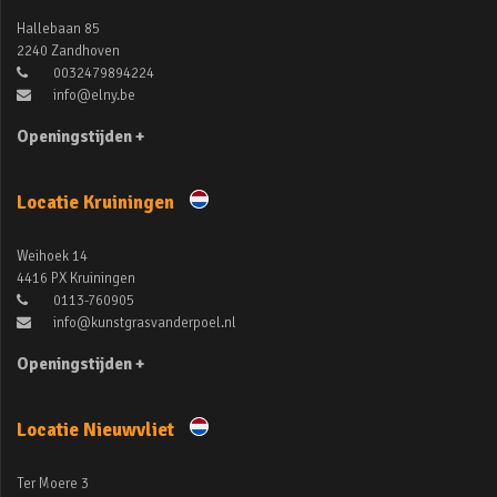
Hallebaan 85
2240 Zandhoven
0032479894224
info@elny.be
Openingstijden +
Locatie Kruiningen
Weihoek 14
4416 PX Kruiningen
0113-760905
info@kunstgrasvanderpoel.nl
Openingstijden +
Locatie Nieuwvliet
Ter Moere 3