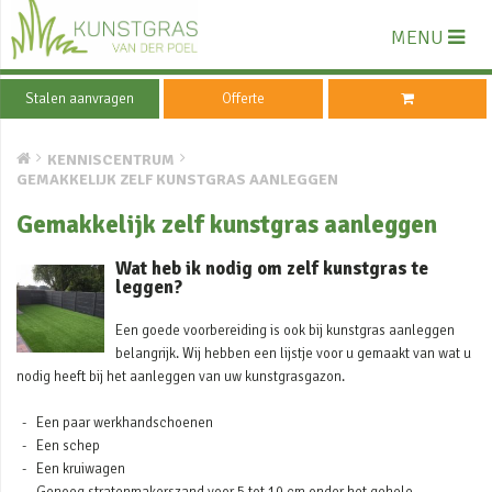
MENU
Stalen aanvragen
Offerte
KENNISCENTRUM
GEMAKKELIJK ZELF KUNSTGRAS AANLEGGEN
Gemakkelijk zelf kunstgras aanleggen
Wat heb ik nodig om zelf kunstgras te
leggen?
Een goede voorbereiding is ook bij kunstgras aanleggen
belangrijk. Wij hebben een lijstje voor u gemaakt van wat u
nodig heeft bij het aanleggen van uw kunstgrasgazon.
Een paar werkhandschoenen
Een schep
Een kruiwagen
Genoeg stratenmakerszand voor 5 tot 10 cm onder het gehele