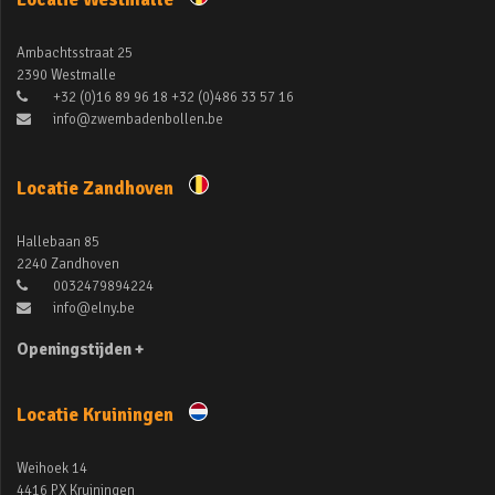
Ambachtsstraat 25
2390 Westmalle
+32 (0)16 89 96 18 +32 (0)486 33 57 16
info@zwembadenbollen.be
Locatie Zandhoven
Hallebaan 85
2240 Zandhoven
0032479894224
info@elny.be
Openingstijden +
Locatie Kruiningen
Weihoek 14
4416 PX Kruiningen