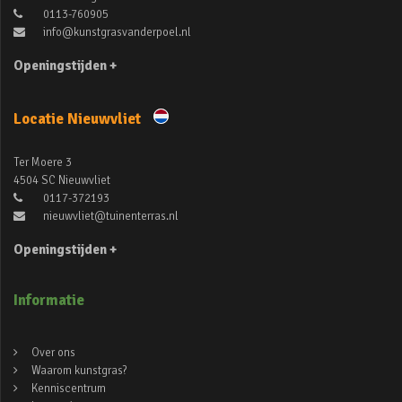
0113-760905
info@kunstgrasvanderpoel.nl
Openingstijden +
Locatie Nieuwvliet
Ter Moere 3
4504 SC Nieuwvliet
0117-372193
nieuwvliet@tuinenterras.nl
Openingstijden +
Informatie
Over ons
Waarom kunstgras?
Kenniscentrum