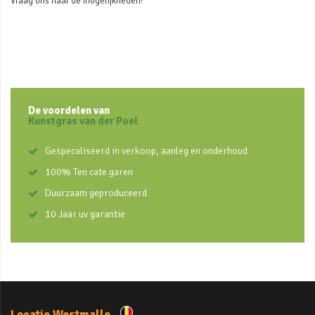
Vraag ons naar de mogelijkheden!
De voordelen van
Kunstgras van der Poel
Gespecaliseerd in verkoop, aanleg en onderhoud
100% Ten cate garen
Duurzaam geproduceerd
10 Jaar uv garantie
Locatie Westmalle