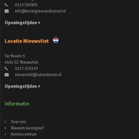
0113-760905
info@kunstgrasvanderpoel.nl
Openingstijden +
Locatie Nieuwvliet
Ter Moere 3
4504 SC Nieuwvliet
0117-372193
nieuwvliet@tuinenterras.nl
Openingstijden +
Informatie
Over ons
Waarom kunstgras?
Kenniscentrum