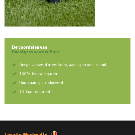
De voordelen van
Kunstgras van der Poel
Gespecaliseerd in verkoop, aanleg en onderhoud
100% Ten cate garen
Duurzaam geproduceerd
10 Jaar uv garantie
Locatie Westmalle