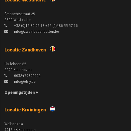
Ambachtsstraat 25
2390 Westmalle
+32 (0)16 89 96 18 +32 (0)486 33 57 16
info@zwembadenbollen.be
Locatie Zandhoven
Hallebaan 85
2240 Zandhoven
0032479894224
info@elny.be
Openingstijden +
Locatie Kruiningen
Weihoek 14
4416 PX Kruiningen