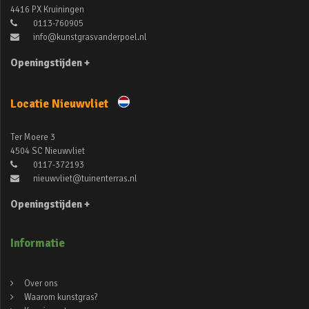
4416 PX Kruiningen
0113-760905
info@kunstgrasvanderpoel.nl
Openingstijden +
Locatie Nieuwvliet
Ter Moere 3
4504 SC Nieuwvliet
0117-372193
nieuwvliet@tuinenterras.nl
Openingstijden +
Informatie
Over ons
Waarom kunstgras?