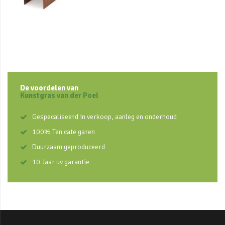
De voordelen van
Kunstgras van der Poel
Gespecaliseerd in verkoop, aanleg en onderhoud
100% Ten cate garen
Duurzaam geproduceerd
10 Jaar uv garantie