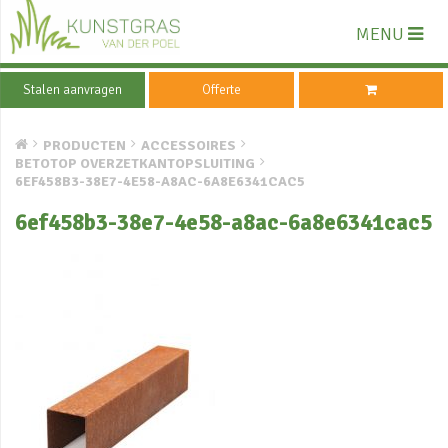
MENU
Stalen aanvragen
Offerte
PRODUCTEN
ACCESSOIRES
BETOTOP OVERZETKANTOPSLUITING
6EF458B3-38E7-4E58-A8AC-6A8E6341CAC5
6ef458b3-38e7-4e58-a8ac-6a8e6341cac5