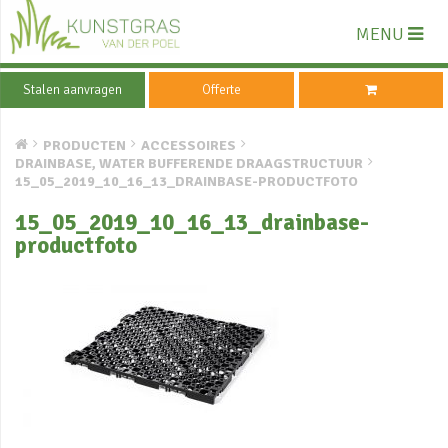
MENU
Stalen aanvragen
Offerte
PRODUCTEN
ACCESSOIRES
DRAINBASE, WATER BUFFERENDE DRAAGSTRUCTUUR
15_05_2019_10_16_13_DRAINBASE-PRODUCTFOTO
15_05_2019_10_16_13_drainbase-
productfoto