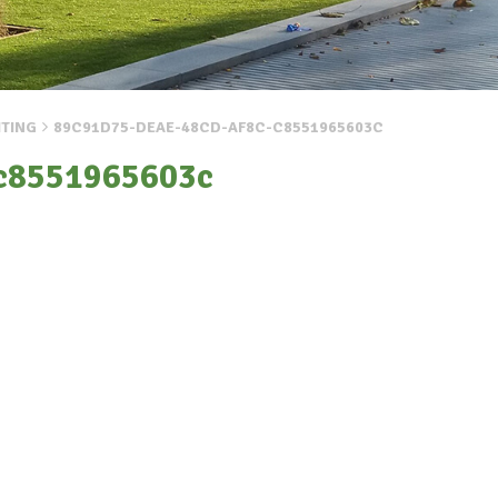
ITING
89C91D75-DEAE-48CD-AF8C-C8551965603C
-c8551965603c