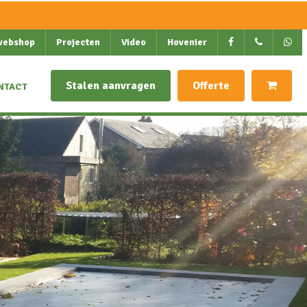
webshop
Projecten
Video
Hovenier
Stalen aanvragen
Offerte
NTACT