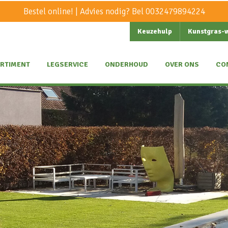
Bestel online! | Advies nodig? Bel
0032479894224
Keuzehulp
Kunstgras-
RTIMENT
LEGSERVICE
ONDERHOUD
OVER ONS
CO