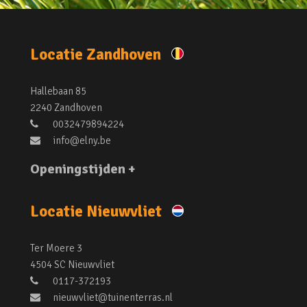
Locatie Zandhoven
Hallebaan 85
2240 Zandhoven
0032479894224
info@elny.be
Openingstijden +
Locatie Nieuwvliet
Ter Moere 3
4504 SC Nieuwvliet
0117-372193
nieuwvliet@tuinenterras.nl