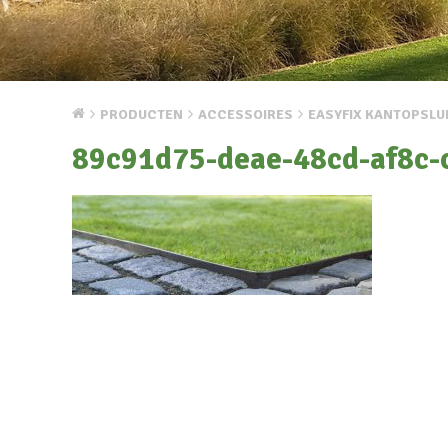
PRODUCTEN
ACCESSOIRES
EASYFIX KANTOPSLU
89c91d75-deae-48cd-af8c